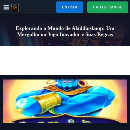
Pular
ENTRAR
CADASTRAR-SE
para
o
conteúdo
Explorando o Mundo de Aladdinslamp: Um
Mergulho no Jogo Inovador e Suas Regras