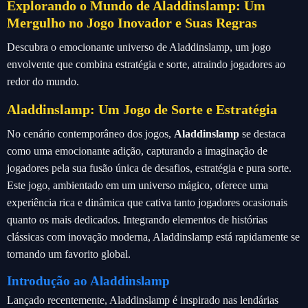
Explorando o Mundo de Aladdinslamp: Um
Mergulho no Jogo Inovador e Suas Regras
Descubra o emocionante universo de Aladdinslamp, um jogo
envolvente que combina estratégia e sorte, atraindo jogadores ao
redor do mundo.
Aladdinslamp: Um Jogo de Sorte e Estratégia
No cenário contemporâneo dos jogos,
Aladdinslamp
se destaca
como uma emocionante adição, capturando a imaginação de
jogadores pela sua fusão única de desafios, estratégia e pura sorte.
Este jogo, ambientado em um universo mágico, oferece uma
experiência rica e dinâmica que cativa tanto jogadores ocasionais
quanto os mais dedicados. Integrando elementos de histórias
clássicas com inovação moderna, Aladdinslamp está rapidamente se
tornando um favorito global.
Introdução ao Aladdinslamp
Lançado recentemente, Aladdinslamp é inspirado nas lendárias