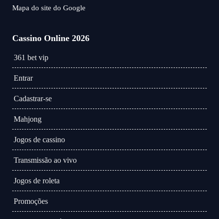
Mapa do site do Google
Cassino Online 2026
361 bet vip
Entrar
Cadastrar-se
Mahjong
Jogos de cassino
Transmissão ao vivo
Jogos de roleta
Promoções