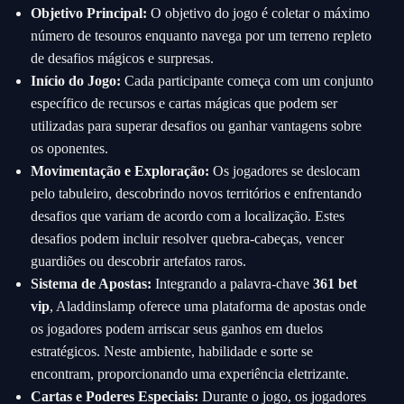
Objetivo Principal:
O objetivo do jogo é coletar o máximo
número de tesouros enquanto navega por um terreno repleto
de desafios mágicos e surpresas.
Início do Jogo:
Cada participante começa com um conjunto
específico de recursos e cartas mágicas que podem ser
utilizadas para superar desafios ou ganhar vantagens sobre
os oponentes.
Movimentação e Exploração:
Os jogadores se deslocam
pelo tabuleiro, descobrindo novos territórios e enfrentando
desafios que variam de acordo com a localização. Estes
desafios podem incluir resolver quebra-cabeças, vencer
guardiões ou descobrir artefatos raros.
Sistema de Apostas:
Integrando a palavra-chave
361 bet
vip
, Aladdinslamp oferece uma plataforma de apostas onde
os jogadores podem arriscar seus ganhos em duelos
estratégicos. Neste ambiente, habilidade e sorte se
encontram, proporcionando uma experiência eletrizante.
Cartas e Poderes Especiais:
Durante o jogo, os jogadores