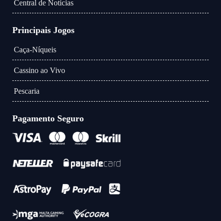
Central de Notícias
Principais Jogos
Caça-Níqueis
Cassino ao Vivo
Pescaria
Pagamento Seguro