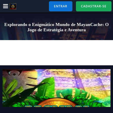
Pular
ENTRAR
CADASTRAR-SE
para
o
conteúdo
Explorando o Enigmático Mundo de MayanCache: O
Jogo de Estratégia e Aventura