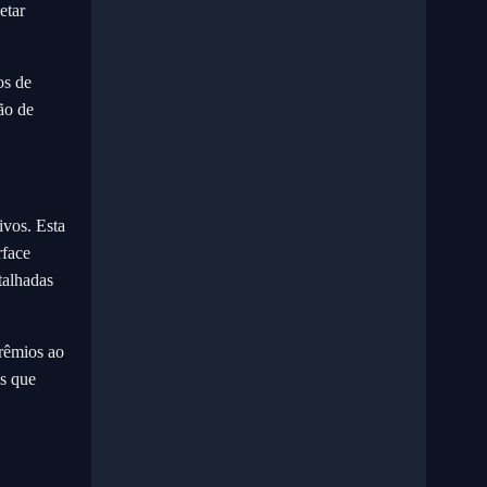
etar
os de
ão de
ivos. Esta
rface
talhadas
rêmios ao
es que