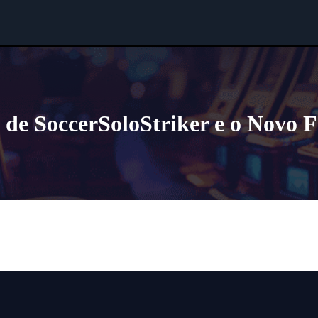
 de SoccerSoloStriker e o Novo 