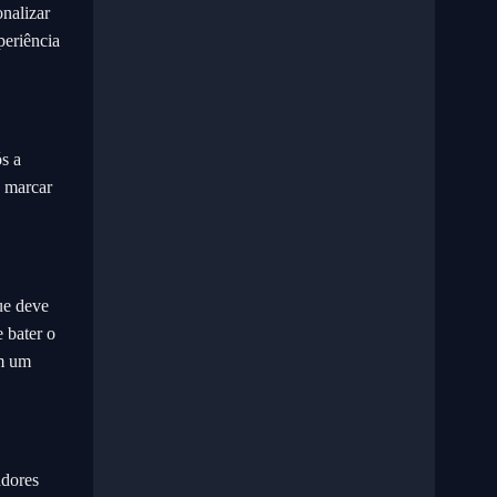
nalizar
periência
ós a
e marcar
ue deve
 bater o
em um
adores