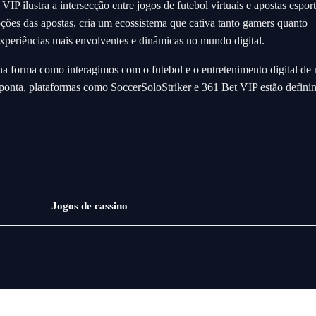
P ilustra a intersecção entre jogos de futebol virtuais e apostas esport
ões das apostas, cria um ecossistema que cativa tanto gamers quanto
 experiências mais envolventes e dinâmicas no mundo digital.
a forma como interagimos com o futebol e o entretenimento digital de
 ponta, plataformas como SoccerSoloStriker e 361 Bet VIP estão defini
Mahjong
Jogos de cassino