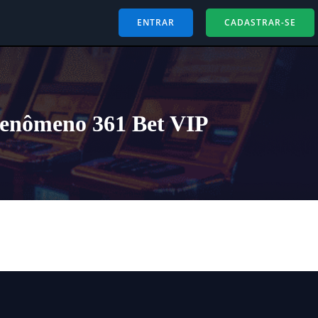
ENTRAR
CADASTRAR-SE
Fenômeno 361 Bet VIP