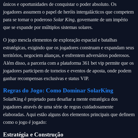
únicos e oportunidades de conquistar o poder absoluto. Os
jogadores assumem o papel de heróis intergalácticos que competem
para se tornar o poderoso
Solar King
, governante de um império
que se expande por múltiplos sistemas solares.
O jogo mescla elementos de exploração espacial e batalhas
estratégicas, exigindo que os jogadores construam e expandam seus
territórios, negociem alianças, e enfrentem adversários poderosos.
Além disso, a parceria com a plataforma 361 bet vip permite que os
jogadores participem de torneios e eventos de aposta, onde podem
ganhar recompensas exclusivas e status VIP.
Regras do Jogo: Como Dominar SolarKing
SolarKing é projetado para desafiar a mente estratégica dos
jogadores através de uma série de regras cuidadosamente
elaboradas. Aqui estão alguns dos elementos principais que definem
como o jogo é jogado:
Estratégia e Construção