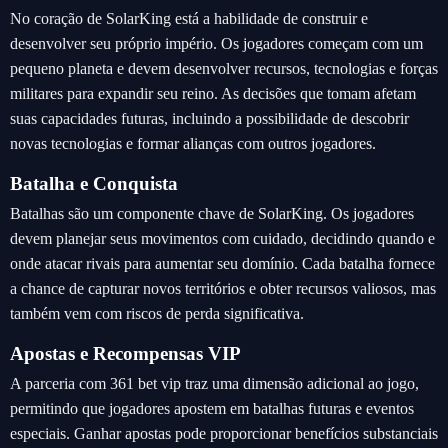
No coração de SolarKing está a habilidade de construir e
desenvolver seu próprio império. Os jogadores começam com um
pequeno planeta e devem desenvolver recursos, tecnologias e forças
militares para expandir seu reino. As decisões que tomam afetam
suas capacidades futuras, incluindo a possibilidade de descobrir
novas tecnologias e formar alianças com outros jogadores.
Batalha e Conquista
Batalhas são um componente chave de SolarKing. Os jogadores
devem planejar seus movimentos com cuidado, decidindo quando e
onde atacar rivais para aumentar seu domínio. Cada batalha fornece
a chance de capturar novos territórios e obter recursos valiosos, mas
também vem com riscos de perda significativa.
Apostas e Recompensas VIP
A parceria com 361 bet vip traz uma dimensão adicional ao jogo,
permitindo que jogadores apostem em batalhas futuras e eventos
especiais. Ganhar apostas pode proporcionar benefícios substanciais