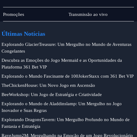
Jogos
Jogos
Promoções
Transmissão ao vivo
de
de
roleta
cassino
Últimas Notícias
Explorando GlacierTreasure: Um Mergulho no Mundo de Aventuras
Congelantes
Descubra as Emoções do Jogo Mermaid e as Oportunidades da
Plataforma 361 Bet VIP
Explorando o Mundo Fascinante de 100JokerStaxx com 361 Bet VIP
TheChickenHouse: Um Novo Jogo em Ascensão
BeeWorkshop: Um Jogo de Estratégia e Criatividade
Explorando o Mundo de Aladdinslamp: Um Mergulho no Jogo
Inovador e Suas Regras
Explorando DragonsTavern: Um Mergulho Profundo no Mundo de
Fantasia e Estratégia
RaveJump2M: Mergulhando na Emoção de um Jogo Revolucionário