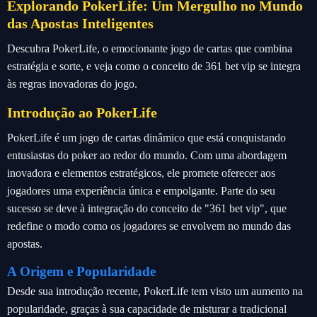
Explorando PokerLife: Um Mergulho no Mundo
das Apostas Inteligentes
Descubra PokerLife, o emocionante jogo de cartas que combina
estratégia e sorte, e veja como o conceito de 361 bet vip se integra
às regras inovadoras do jogo.
Introdução ao PokerLife
PokerLife é um jogo de cartas dinâmico que está conquistando
entusiastas do poker ao redor do mundo. Com uma abordagem
inovadora e elementos estratégicos, ele promete oferecer aos
jogadores uma experiência única e empolgante. Parte do seu
sucesso se deve à integração do conceito de "361 bet vip", que
redefine o modo como os jogadores se envolvem no mundo das
apostas.
A Origem e Popularidade
Desde sua introdução recente, PokerLife tem visto um aumento na
popularidade, graças à sua capacidade de misturar a tradicional