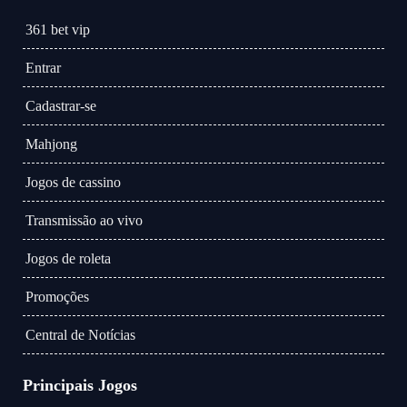
361 bet vip
Entrar
Cadastrar-se
Mahjong
Jogos de cassino
Transmissão ao vivo
Jogos de roleta
Promoções
Central de Notícias
Principais Jogos