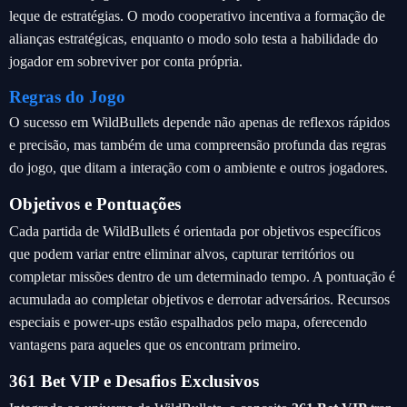
leque de estratégias. O modo cooperativo incentiva a formação de
alianças estratégicas, enquanto o modo solo testa a habilidade do
jogador em sobreviver por conta própria.
Regras do Jogo
O sucesso em WildBullets depende não apenas de reflexos rápidos
e precisão, mas também de uma compreensão profunda das regras
do jogo, que ditam a interação com o ambiente e outros jogadores.
Objetivos e Pontuações
Cada partida de WildBullets é orientada por objetivos específicos
que podem variar entre eliminar alvos, capturar territórios ou
completar missões dentro de um determinado tempo. A pontuação é
acumulada ao completar objetivos e derrotar adversários. Recursos
especiais e power-ups estão espalhados pelo mapa, oferecendo
vantagens para aqueles que os encontram primeiro.
361 Bet VIP e Desafios Exclusivos