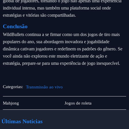
global de jogadores, tornando o jogo não apenas uma experiência
individual intensa, mas também uma plataforma social onde
estratégias e vitórias são compartilhadas.
Conclusão
WildBullets continua a se firmar como um dos jogos de tiro mais
populares do ano, sua abordagem inovadora e jogabilidade
dinâmica cativam jogadores e redefinem os padrões do gênero. Se
você ainda não explorou este mundo eletrizante de ação e
estratégia, prepare-se para uma experiência de jogo inesquecível.
Categorias:
Transmissão ao vivo
Promoções
Transmissão
Mahjong
Jogos de roleta
ao
vivo
Últimas Notícias