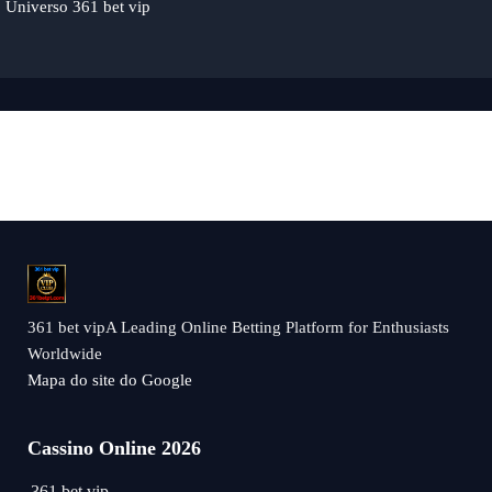
Universo 361 bet vip
361 bet vipA Leading Online Betting Platform for Enthusiasts
Worldwide
Mapa do site do Google
Cassino Online 2026
361 bet vip