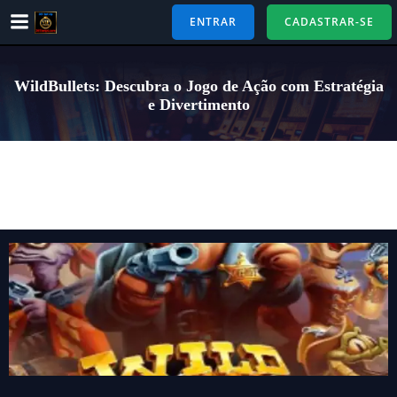
Pular
ENTRAR
CADASTRAR-SE
para
o
conteúdo
WildBullets: Descubra o Jogo de Ação com Estratégia
e Divertimento