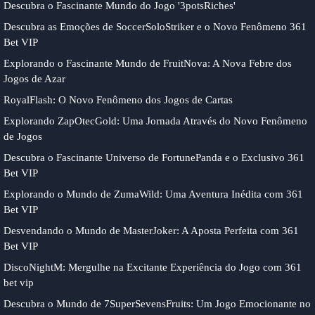
Descubra o Fascinante Mundo do Jogo '3potsRiches'
Descubra as Emoções de SoccerSoloStriker e o Novo Fenômeno 361
Bet VIP
Explorando o Fascinante Mundo de FruitNova: A Nova Febre dos
Jogos de Azar
RoyalFlash: O Novo Fenômeno dos Jogos de Cartas
Explorando ZapOtecGold: Uma Jornada Através do Novo Fenômeno
de Jogos
Descubra o Fascinante Universo de FortunePanda e o Exclusivo 361
Bet VIP
Explorando o Mundo de ZumaWild: Uma Aventura Inédita com 361
Bet VIP
Desvendando o Mundo de MasterJoker: A Aposta Perfeita com 361
Bet VIP
DiscoNightM: Mergulhe na Excitante Experiência do Jogo com 361
bet vip
Descubra o Mundo de 7SuperSevensFruits: Um Jogo Emocionante no