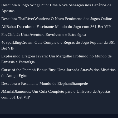
Descubra o Jogo WingChun: Uma Nova Sensação nos Cenários de
Apostas
Descubra ThaiRiverWonders: O Novo Fenômeno dos Jogos Online
AliBaba: Descubra o Fascinante Mundo do Jogo com 361 Bet VIP
FireChibi2: Uma Aventura Envolvente e Estratégica
40SparklingCrown: Guia Completo e Regras do Jogo Popular da 361
Bet VIP
Explorando DragonsTavern: Um Mergulho Profundo no Mundo de
Fantasia e Estratégia
Curse of the Pharaoh Bonus Buy: Uma Jornada Através dos Mistérios
do Antigo Egito
Descubra o Fascinante Mundo de ElephantStampede
JManiaDiamonds: Um Guia Completo para o Universo de Apostas
com 361 Bet VIP