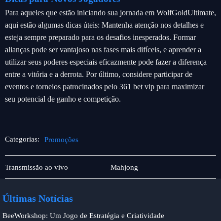
Para aqueles que estão iniciando sua jornada em WolfGoldUltimate,
aqui estão algumas dicas úteis: Mantenha atenção nos detalhes e
esteja sempre preparado para os desafios inesperados. Formar
alianças pode ser vantajoso nas fases mais difíceis, e aprender a
utilizar seus poderes especiais eficazmente pode fazer a diferença
entre a vitória e a derrota. Por último, considere participar de
eventos e torneios patrocinados pelo 361 bet vip para maximizar
seu potencial de ganho e competição.
Categorias:
Promoções
Jogos
Promoções
Transmissão ao vivo
Mahjong
de
cassino
Últimas Notícias
BeeWorkshop: Um Jogo de Estratégia e Criatividade