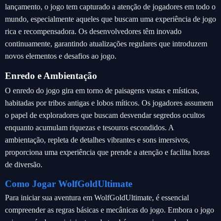
lançamento, o jogo tem capturado a atenção de jogadores em todo o
mundo, especialmente aqueles que buscam uma experiência de jogo
rica e recompensadora. Os desenvolvedores têm inovado
continuamente, garantindo atualizações regulares que introduzem
novos elementos e desafios ao jogo.
Enredo e Ambientação
O enredo do jogo gira em torno de paisagens vastas e místicas,
habitadas por tribos antigas e lobos míticos. Os jogadores assumem
o papel de exploradores que buscam desvendar segredos ocultos
enquanto acumulam riquezas e tesouros escondidos. A
ambientação, repleta de detalhes vibrantes e sons imersivos,
proporciona uma experiência que prende a atenção e facilita horas
de diversão.
Como Jogar WolfGoldUltimate
Para iniciar sua aventura em WolfGoldUltimate, é essencial
compreender as regras básicas e mecânicas do jogo. Embora o jogo