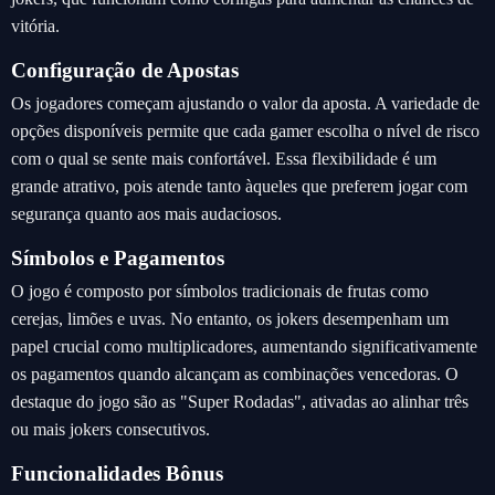
vitória.
Configuração de Apostas
Os jogadores começam ajustando o valor da aposta. A variedade de
opções disponíveis permite que cada gamer escolha o nível de risco
com o qual se sente mais confortável. Essa flexibilidade é um
grande atrativo, pois atende tanto àqueles que preferem jogar com
segurança quanto aos mais audaciosos.
Símbolos e Pagamentos
O jogo é composto por símbolos tradicionais de frutas como
cerejas, limões e uvas. No entanto, os jokers desempenham um
papel crucial como multiplicadores, aumentando significativamente
os pagamentos quando alcançam as combinações vencedoras. O
destaque do jogo são as "Super Rodadas", ativadas ao alinhar três
ou mais jokers consecutivos.
Funcionalidades Bônus