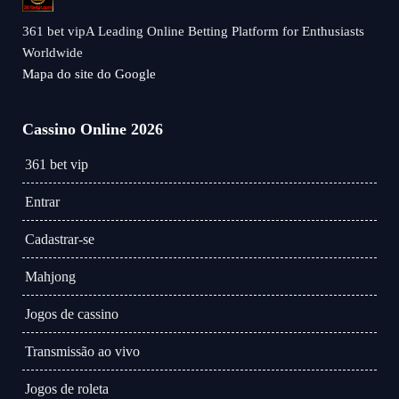
361 bet vipA Leading Online Betting Platform for Enthusiasts
Worldwide
Mapa do site do Google
Cassino Online 2026
361 bet vip
Entrar
Cadastrar-se
Mahjong
Jogos de cassino
Transmissão ao vivo
Jogos de roleta