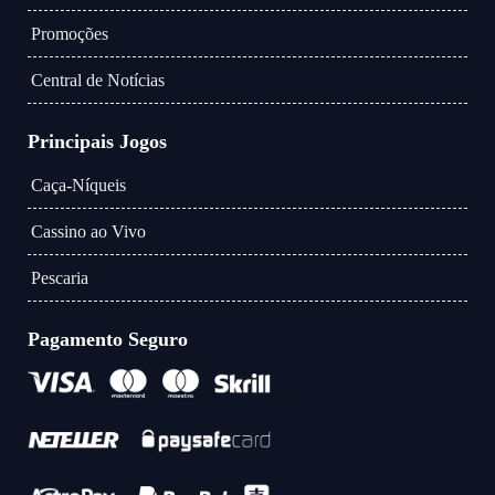
Promoções
Central de Notícias
Principais Jogos
Caça-Níqueis
Cassino ao Vivo
Pescaria
Pagamento Seguro